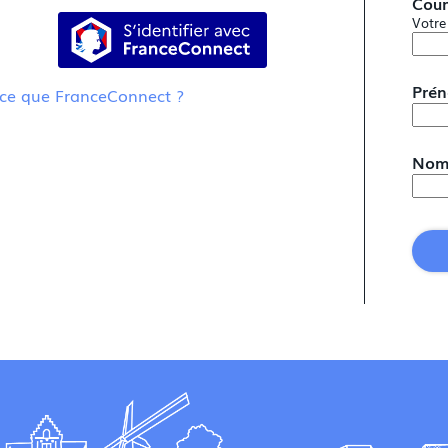
Cour
S’identifier avec FranceConnect
Votre
Pré
-ce que FranceConnect ?
No